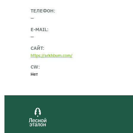
ТЕЛЕФОН:
—
Е-MAIL:
—
САЙТ:
https://arkhbum.com/
CW:
Нет